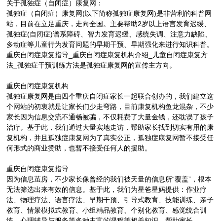
关于孤独症（自闭症）康复网：
孤独症（自闭症）康复网(以下简称孤独症康复网)是非营利的科普网
站，目前在立足重庆，走向全国。主要帮助2岁以上语言发育迟缓、
孤独症(自闭症)谱系障碍、智力发育迟缓、感统失调、注意力缺陷、
多动症等儿童行为发育问题的早期干预、早期强化来进行知识科普。
重庆自闭症康复指导_重庆自闭症康复机构介绍_儿童自闭症康复方
法_孤独症干预训练方法是孤独症康复网的宣传主方向。
重庆自闭症康复机构
孤独症康复网是由四个重庆自闭症家长一起联合创办的，我们建立这
个网站的初衷就是让家长们少走弯路，目前康复机构鱼龙混杂，不少
家长因为信息交流不通畅被骗，不仅耗费了大量金钱，还耽误了孩子
治疗。基于此，我们通过大量实地走访，帮助家长找到切实有用的康
复机构，并且孤独症康复网为了真实公正，孤独症康复网暂不接受任
何形式的商业赞助，也暂不接受任何人的援助。
重庆自闭症康复指导
因为信息茧房，不少家长像曾经的我们被天量的信息所“覆盖”，根本
无法筛选出来有效的信息。基于此，我们为星爸星妈提供：作业疗
法、物理疗法、语言疗法、早期干预、引导式教育、技能训练、亲子
教育、情景模拟式教育、小组精品教育、个别化教育、感觉统合训
练、心理辅导与服务等多种丰富的课程等相关知识，帮助家长。