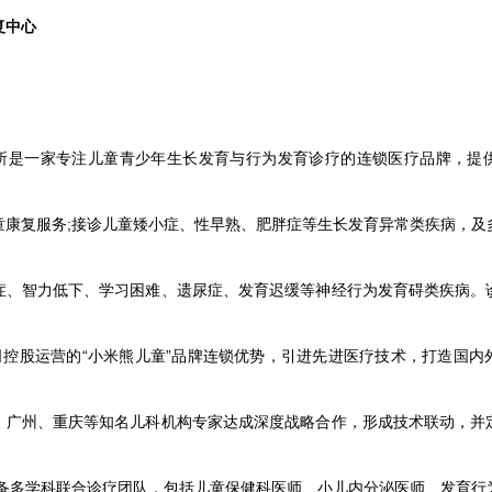
复中心
所是一家专注儿童青少年生长发育与行为发育诊疗的连锁医疗品牌，提
童康复服务;接诊儿童矮小症、性早熟、肥胖症等生长发育异常类疾病，及
症、智力低下、学习困难、遗尿症、发育迟缓等神经行为发育碍类疾病。
公司控股运营的“小米熊儿童”品牌连锁优势，引进先进医疗技术，打造国内
、广州、重庆等知名儿科机构专家达成深度战略合作，形成技术联动，并
配备多学科联合诊疗团队，包括儿童保健科医师、小儿内分泌医师、发育行