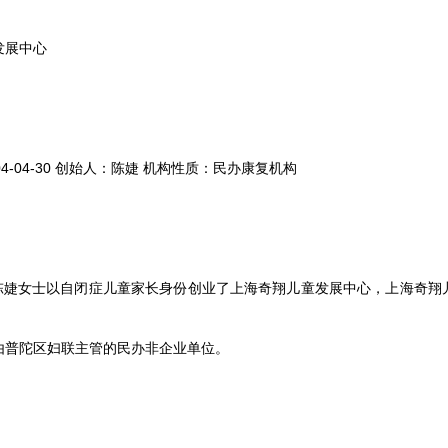
发展中心
4-04-30 创始人：陈婕 机构性质：民办康复机构
月，陈婕女士以自闭症儿童家长身份创业了上海奇翔儿童发展中心，上海奇翔
由普陀区妇联主管的民办非企业单位。